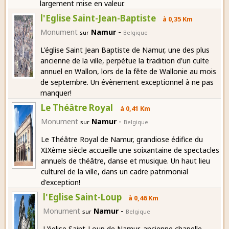
largement mise en valeur.
l'Eglise Saint-Jean-Baptiste
à 0,35 Km
-
Monument
Namur
sur
Belgique
L'église Saint Jean Baptiste de Namur, une des plus
ancienne de la ville, perpétue la tradition d'un culte
annuel en Wallon, lors de la fête de Wallonie au mois
de septembre. Un évènement exceptionnel à ne pas
manquer!
Le Théâtre Royal
à 0,41 Km
-
Monument
Namur
sur
Belgique
Le Théâtre Royal de Namur, grandiose édifice du
XIXème siècle accueille une soixantaine de spectacles
annuels de théâtre, danse et musique. Un haut lieu
culturel de la ville, dans un cadre patrimonial
d'exception!
l'Eglise Saint-Loup
à 0,46 Km
-
Monument
Namur
sur
Belgique
L'église Saint-Loup de Namur, ancienne chapelle