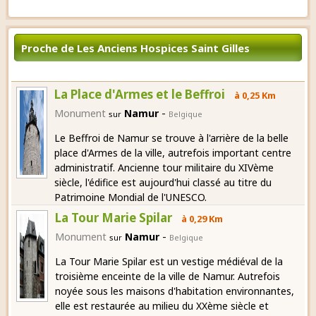
Proche de Les Anciens Hospices Saint Gilles
La Place d'Armes et le Beffroi
à 0,25 Km
-
Monument
Namur
sur
Belgique
Le Beffroi de Namur se trouve à l'arrière de la belle
place d'Armes de la ville, autrefois important centre
administratif. Ancienne tour militaire du XIVème
siècle, l'édifice est aujourd'hui classé au titre du
Patrimoine Mondial de l'UNESCO.
La Tour Marie Spilar
à 0,29 Km
-
Monument
Namur
sur
Belgique
La Tour Marie Spilar est un vestige médiéval de la
troisième enceinte de la ville de Namur. Autrefois
noyée sous les maisons d'habitation environnantes,
elle est restaurée au milieu du XXème siècle et