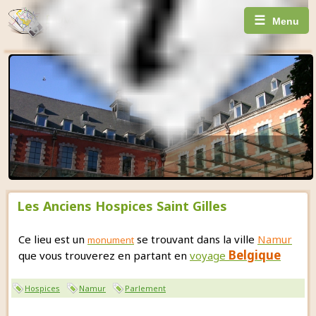
☰
Menu
Les Anciens Hospices Saint Gilles
Ce lieu est un
se trouvant dans la ville
Namur
monument
Belgique
que vous trouverez en partant en
voyage
Hospices
Namur
Parlement