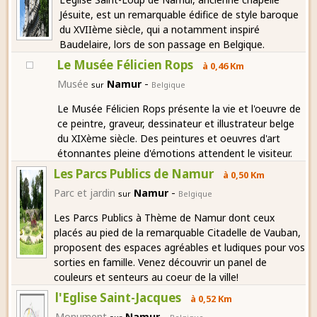
Jésuite, est un remarquable édifice de style baroque
du XVIIème siècle, qui a notamment inspiré
Baudelaire, lors de son passage en Belgique.
Le Musée Félicien Rops
à 0,46 Km
-
Musée
Namur
sur
Belgique
Le Musée Félicien Rops présente la vie et l'oeuvre de
ce peintre, graveur, dessinateur et illustrateur belge
du XIXème siècle. Des peintures et oeuvres d'art
étonnantes pleine d'émotions attendent le visiteur.
Les Parcs Publics de Namur
à 0,50 Km
-
Parc et jardin
Namur
sur
Belgique
Les Parcs Publics à Thème de Namur dont ceux
placés au pied de la remarquable Citadelle de Vauban,
proposent des espaces agréables et ludiques pour vos
sorties en famille. Venez découvrir un panel de
couleurs et senteurs au coeur de la ville!
l'Eglise Saint-Jacques
à 0,52 Km
-
Monument
Namur