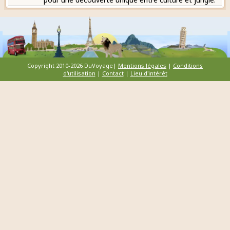
Copyright 2010-2026 DuVoyage|
Mentions légales
|
Conditions
d'utilisation
|
Contact
|
Lieu d'intérêt