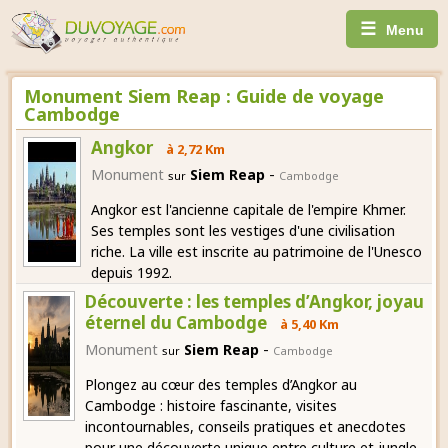
☰
Menu
Monument Siem Reap : Guide de voyage
Cambodge
Angkor
à 2,72 Km
-
Monument
Siem Reap
sur
Cambodge
Angkor est l'ancienne capitale de l'empire Khmer.
Ses temples sont les vestiges d'une civilisation
riche. La ville est inscrite au patrimoine de l'Unesco
depuis 1992.
Découverte : les temples d’Angkor, joyau
éternel du Cambodge
à 5,40 Km
-
Monument
Siem Reap
sur
Cambodge
Plongez au cœur des temples d’Angkor au
Cambodge : histoire fascinante, visites
incontournables, conseils pratiques et anecdotes
pour une découverte unique entre culture et jungle.