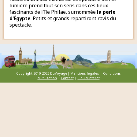
lumière prend tout son sens dans ces lieux
fascinants de l'île Philae, surnommée
la perle
d'Égypte
. Petits et grands repartiront ravis du
spectacle.
Copyright 2010-2026 DuVoyage|
Mentions légales
|
Conditions
d'utilisation
|
Contact
|
Lieu d'intérêt