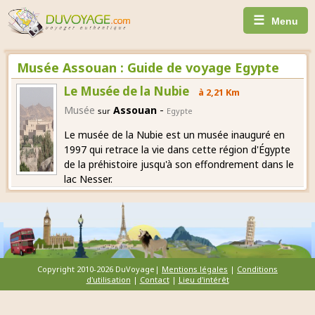
☰
Menu
Musée Assouan : Guide de voyage Egypte
Le Musée de la Nubie
à 2,21 Km
-
Musée
Assouan
sur
Egypte
Le musée de la Nubie est un musée inauguré en
1997 qui retrace la vie dans cette région d'Égypte
de la préhistoire jusqu'à son effondrement dans le
lac Nesser.
Copyright 2010-2026 DuVoyage|
Mentions légales
|
Conditions
d'utilisation
|
Contact
|
Lieu d'intérêt