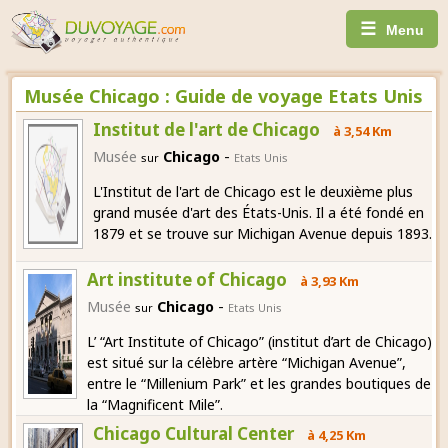
☰
Menu
Musée Chicago : Guide de voyage Etats Unis
Institut de l'art de Chicago
à 3,54 Km
-
Musée
Chicago
sur
Etats Unis
L'Institut de l'art de Chicago est le deuxième plus
grand musée d'art des États-Unis. Il a été fondé en
1879 et se trouve sur Michigan Avenue depuis 1893.
Art institute of Chicago
à 3,93 Km
-
Musée
Chicago
sur
Etats Unis
L’ “Art Institute of Chicago” (institut d’art de Chicago)
est situé sur la célèbre artère “Michigan Avenue”,
entre le “Millenium Park” et les grandes boutiques de
la “Magnificent Mile”.
Chicago Cultural Center
à 4,25 Km