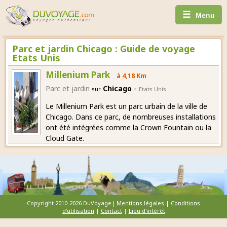
☰
Menu
Parc et jardin Chicago : Guide de voyage
Etats Unis
Millenium Park
à 4,18 Km
-
Parc et jardin
Chicago
sur
Etats Unis
Le Millenium Park est un parc urbain de la ville de
Chicago. Dans ce parc, de nombreuses installations
ont été intégrées comme la Crown Fountain ou la
Cloud Gate.
Copyright 2010-2026 DuVoyage|
Mentions légales
|
Conditions
d'utilisation
|
Contact
|
Lieu d'intérêt