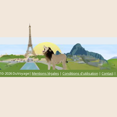
010-2026 DuVoyage|
Mentions légales
|
Conditions d'utilisation
|
Contact
|