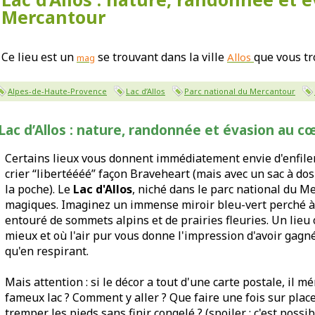
Mercantour
Ce lieu est un
se trouvant dans la ville
que vous t
Allos
mag
Alpes-de-Haute-Provence
Lac d’Allos
Parc national du Mercantour
Lac d’Allos : nature, randonnée et évasion au 
Certains lieux vous donnent immédiatement envie d'enfile
crier “libertéééé” façon Braveheart (mais avec un sac à d
la poche). Le
Lac d'Allos
, niché dans le parc national du Me
magiques. Imaginez un immense miroir bleu-vert perché à 
entouré de sommets alpins et de prairies fleuries. Un lieu 
mieux et où l'air pur vous donne l'impression d'avoir gagné
qu'en respirant.
Mais attention : si le décor a tout d'une carte postale, il mé
fameux lac ? Comment y aller ? Que faire une fois sur place
tremper les pieds sans finir congelé ? (spoiler : c'est possi