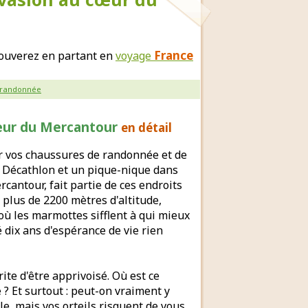
France
rouverez en partant en
voyage
randonnée
cœur du Mercantour
en détail
r vos chaussures de randonnée et de
os Décathlon et un pique-nique dans
rcantour, fait partie de ces endroits
plus de 2200 mètres d'altitude,
où les marmottes sifflent à qui mieux
 dix ans d'espérance de vie rien
rite d'être apprivoisé. Où est ce
 ? Et surtout : peut-on vraiment y
ble, mais vos orteils risquent de vous