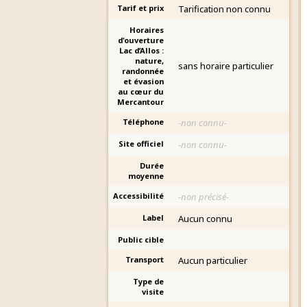
Tarif et prix
Tarification non connu
Horaires
d'ouverture
Lac d’Allos :
nature,
sans horaire particulier
randonnée
et évasion
au cœur du
Mercantour
Téléphone
-non connu-
Site officiel
-non connu-
Durée
moyenne
Accessibilité
-non précisé-
Label
Aucun connu
Public cible
Transport
Aucun particulier
Type de
visite