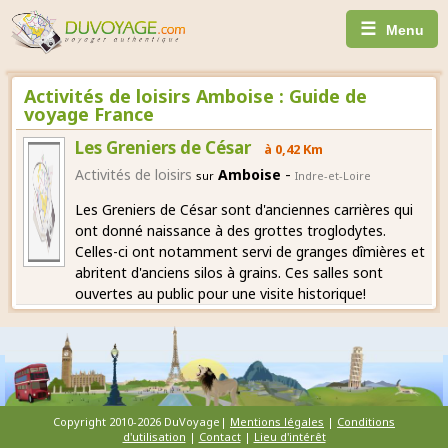
☰
Menu
Activités de loisirs Amboise : Guide de
voyage France
Les Greniers de César
à 0,42 Km
-
Activités de loisirs
Amboise
sur
Indre-et-Loire
Les Greniers de César sont d'anciennes carrières qui
ont donné naissance à des grottes troglodytes.
Celles-ci ont notamment servi de granges dîmières et
abritent d'anciens silos à grains. Ces salles sont
ouvertes au public pour une visite historique!
Copyright 2010-2026 DuVoyage|
Mentions légales
|
Conditions
d'utilisation
|
Contact
|
Lieu d'intérêt