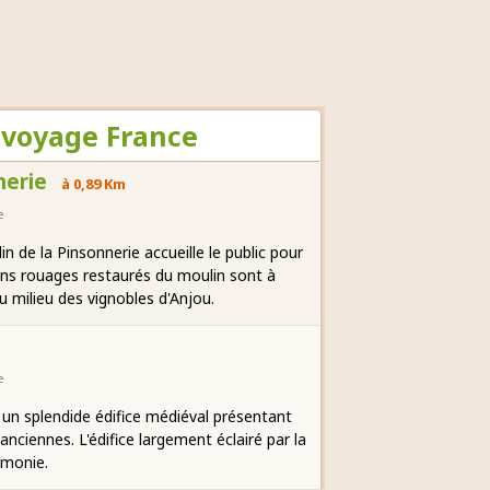
 voyage France
nerie
à 0,89 Km
e
n de la Pinsonnerie accueille le public pour
ens rouages restaurés du moulin sont à
au milieu des vignobles d'Anjou.
e
 un splendide édifice médiéval présentant
nciennes. L'édifice largement éclairé par la
rmonie.