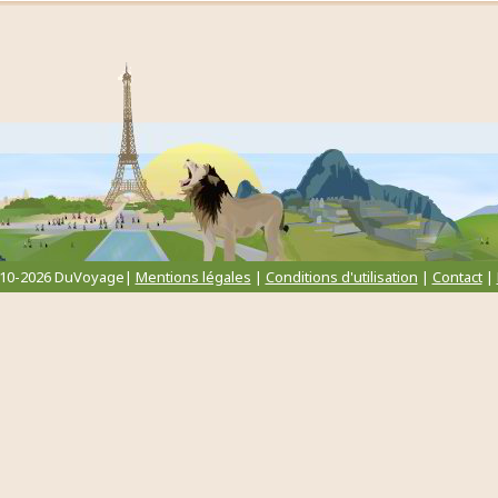
010-2026 DuVoyage|
Mentions légales
|
Conditions d'utilisation
|
Contact
|