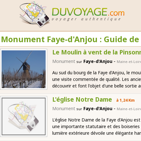
Monument Faye-d'Anjou : Guide de
Le Moulin à vent de la Pinson
-
Monument
Faye-d'Anjou
sur
Maine-et-Loir
Au sud du bourg de la Faye d'Anjou, le mouli
une visite commentée de qualité. Les anci
découvrir et font l'objet d'une belle sortie 
L'église Notre Dame
à 1,24 Km
-
Monument
Faye-d'Anjou
sur
Maine-et-Loir
L'église Notre Dame de la Faye d'Anjou est
une importante statutaire et des boiseries a
lumière extérieure dévoile une élégante ha