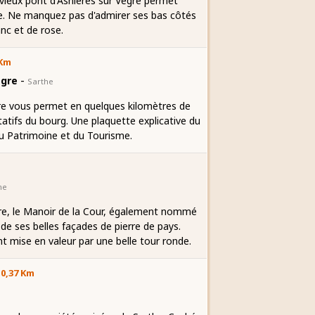
vieux pont d'Asnières sur Vègre permet
age. Ne manquez pas d'admirer ses bas côtés
anc et de rose.
 Km
-
ègre
Sarthe
gre vous permet en quelques kilomètres de
tatifs du bourg. Une plaquette explicative du
du Patrimoine et du Tourisme.
he
re, le Manoir de la Cour, également nommé
de ses belles façades de pierre de pays.
 mise en valeur par une belle tour ronde.
 0,37 Km