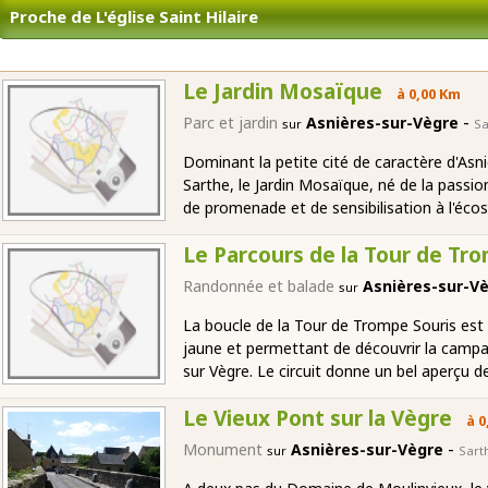
Proche de L'église Saint Hilaire
Le Jardin Mosaïque
à 0,00 Km
-
Parc et jardin
Asnières-sur-Vègre
sur
Sa
Dominant la petite cité de caractère d'Asniè
Sarthe, le Jardin Mosaïque, né de la passion
de promenade et de sensibilisation à l'éco
Le Parcours de la Tour de Tr
Randonnée et balade
Asnières-sur-V
sur
La boucle de la Tour de Trompe Souris est
jaune et permettant de découvrir la campag
sur Vègre. Le circuit donne un bel aperçu 
Le Vieux Pont sur la Vègre
à 0
-
Monument
Asnières-sur-Vègre
sur
Sart