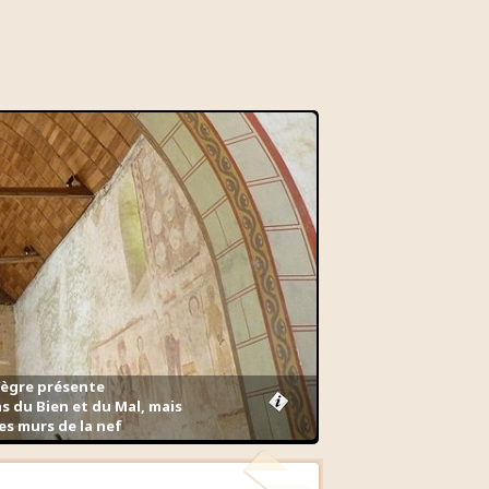
 Vègre présente
s du Bien et du Mal, mais
es murs de la nef