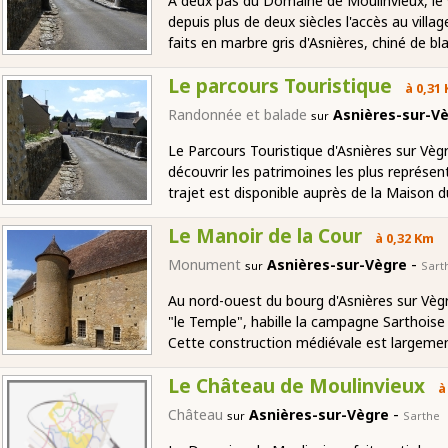
A deux pas du Domaine de Moulinvieux, le 
depuis plus de deux siècles l'accès au vill
faits en marbre gris d'Asnières, chiné de bl
Le parcours Touristique
à 0,31
Randonnée et balade
Asnières-sur-V
sur
Le Parcours Touristique d'Asnières sur Vè
découvrir les patrimoines les plus représen
trajet est disponible auprès de la Maison 
Le Manoir de la Cour
à 0,32 Km
-
Monument
Asnières-sur-Vègre
sur
Sart
Au nord-ouest du bourg d'Asnières sur Vèg
"le Temple", habille la campagne Sarthoise 
Cette construction médiévale est largement
Le Château de Moulinvieux
à
-
Château
Asnières-sur-Vègre
sur
Sarthe