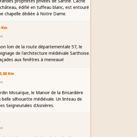
randes propriétés privées de Sarthe. Caché
 château, édifié en tuffeau blanc, est entouré
une chapelle dédiée à Notre Dame.
3 Km
he
non loin de la route départementale 57, le
ignage de l'architecture médiévale Sarthoise.
façades aux fenêtres à meneaux!
0,80 Km
he
ardin Mosaïque, le Manoir de la Brisardière
 belle silhouette médiévale. Un linteau de
es Seigneuriales d'Asnières.
he