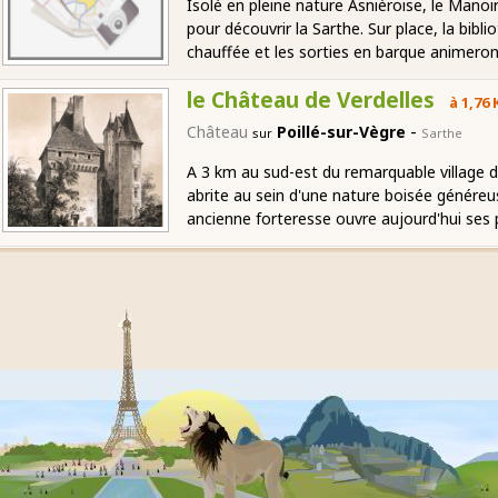
Isolé en pleine nature Asnièroise, le Manoi
pour découvrir la Sarthe. Sur place, la bibli
chauffée et les sorties en barque animero
le Château de Verdelles
à 1,76
-
Château
Poillé-sur-Vègre
sur
Sarthe
A 3 km au sud-est du remarquable village d
abrite au sein d'une nature boisée génére
ancienne forteresse ouvre aujourd'hui ses p