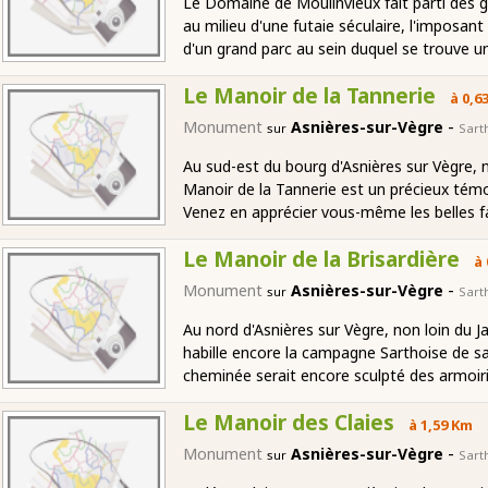
Le Domaine de Moulinvieux fait parti des g
au milieu d'une futaie séculaire, l'imposant
d'un grand parc au sein duquel se trouve 
Le Manoir de la Tannerie
à 0,6
-
Monument
Asnières-sur-Vègre
sur
Sart
Au sud-est du bourg d'Asnières sur Vègre, 
Manoir de la Tannerie est un précieux témo
Venez en apprécier vous-même les belles 
Le Manoir de la Brisardière
à 
-
Monument
Asnières-sur-Vègre
sur
Sart
Au nord d'Asnières sur Vègre, non loin du J
habille encore la campagne Sarthoise de sa
cheminée serait encore sculpté des armoiri
Le Manoir des Claies
à 1,59 Km
-
Monument
Asnières-sur-Vègre
sur
Sart