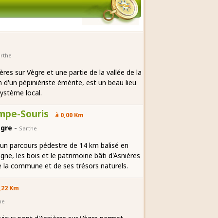
rthe
res sur Vègre et une partie de la vallée de la
 d'un pépiniériste émérite, est un beau lieu
système local.
ompe-Souris
à 0,00 Km
-
ègre
Sarthe
 un parcours pédestre de 14 km balisé en
ne, les bois et le patrimoine bâti d'Asnières
de la commune et de ses trésors naturels.
,22 Km
he