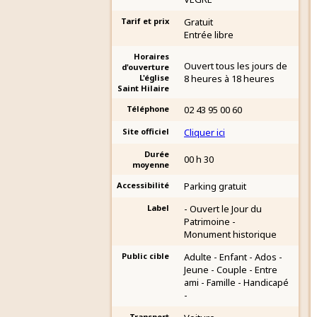
Tarif et prix
Gratuit
Entrée libre
Horaires
Ouvert tous les jours de
d'ouverture
L'église
8 heures à 18 heures
Saint Hilaire
Téléphone
02 43 95 00 60
Site officiel
Cliquer ici
Durée
00 h 30
moyenne
Accessibilité
Parking gratuit
Label
- Ouvert le Jour du
Patrimoine -
Monument historique
Public cible
Adulte - Enfant - Ados -
Jeune - Couple - Entre
ami - Famille - Handicapé
-
Transport