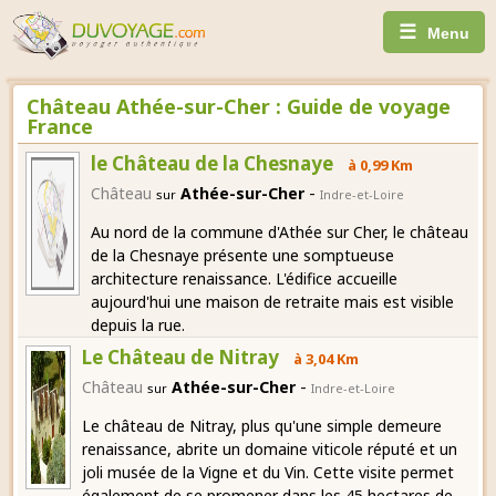
☰
Menu
Château Athée-sur-Cher : Guide de voyage
France
le Château de la Chesnaye
à 0,99 Km
-
Château
Athée-sur-Cher
sur
Indre-et-Loire
Au nord de la commune d'Athée sur Cher, le château
de la Chesnaye présente une somptueuse
architecture renaissance. L'édifice accueille
aujourd'hui une maison de retraite mais est visible
depuis la rue.
Le Château de Nitray
à 3,04 Km
-
Château
Athée-sur-Cher
sur
Indre-et-Loire
Le château de Nitray, plus qu'une simple demeure
renaissance, abrite un domaine viticole réputé et un
joli musée de la Vigne et du Vin. Cette visite permet
également de se promener dans les 45 hectares de