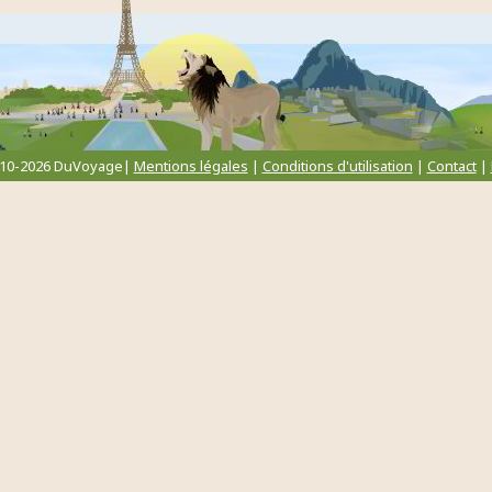
010-2026 DuVoyage|
Mentions légales
|
Conditions d'utilisation
|
Contact
|