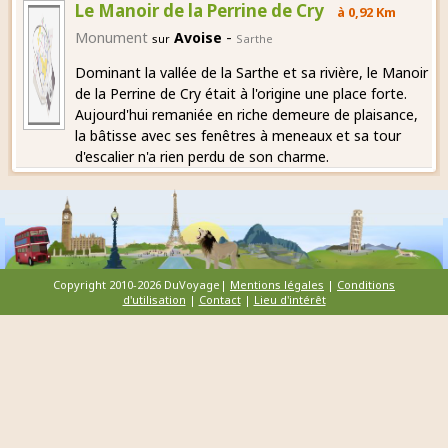
Le Manoir de la Perrine de Cry
à 0,92 Km
-
Monument
Avoise
sur
Sarthe
Dominant la vallée de la Sarthe et sa rivière, le Manoir
de la Perrine de Cry était à l'origine une place forte.
Aujourd'hui remaniée en riche demeure de plaisance,
la bâtisse avec ses fenêtres à meneaux et sa tour
d'escalier n'a rien perdu de son charme.
Copyright 2010-2026 DuVoyage|
Mentions légales
|
Conditions
d'utilisation
|
Contact
|
Lieu d'intérêt