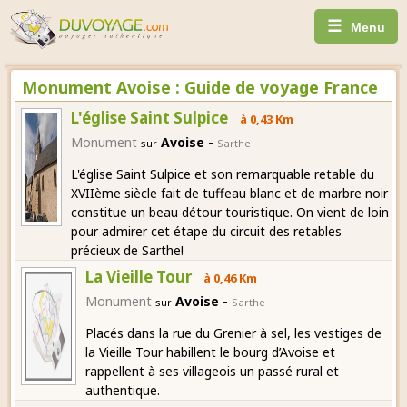
☰
Menu
Monument Avoise : Guide de voyage France
L'église Saint Sulpice
à 0,43 Km
-
Monument
Avoise
sur
Sarthe
L'église Saint Sulpice et son remarquable retable du
XVIIème siècle fait de tuffeau blanc et de marbre noir
constitue un beau détour touristique. On vient de loin
pour admirer cet étape du circuit des retables
précieux de Sarthe!
La Vieille Tour
à 0,46 Km
-
Monument
Avoise
sur
Sarthe
Placés dans la rue du Grenier à sel, les vestiges de
la Vieille Tour habillent le bourg d’Avoise et
rappellent à ses villageois un passé rural et
authentique.