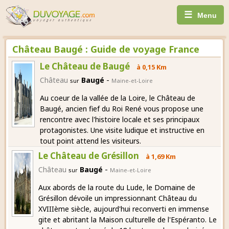
☰
Menu
Château Baugé : Guide de voyage France
Le Château de Baugé
à 0,15 Km
-
Château
Baugé
sur
Maine-et-Loire
Au coeur de la vallée de la Loire, le Château de
Baugé, ancien fief du Roi René vous propose une
rencontre avec l'histoire locale et ses principaux
protagonistes. Une visite ludique et instructive en
tout point attend les visiteurs.
Le Château de Grésillon
à 1,69 Km
-
Château
Baugé
sur
Maine-et-Loire
Aux abords de la route du Lude, le Domaine de
Grésillon dévoile un impressionnant Château du
XVIIIème siècle, aujourd'hui reconverti en immense
gite et abritant la Maison culturelle de l'Espéranto. Le