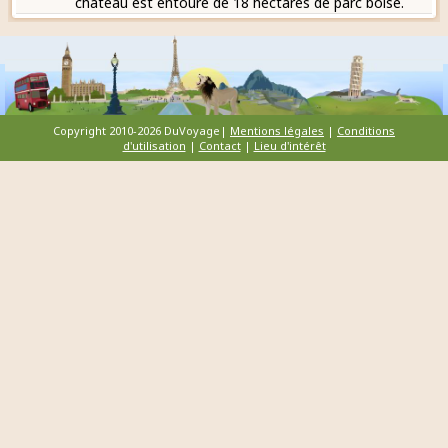
château est entouré de 18 hectares de parc boisé.
Copyright 2010-2026 DuVoyage|
Mentions légales
|
Conditions
d'utilisation
|
Contact
|
Lieu d'intérêt