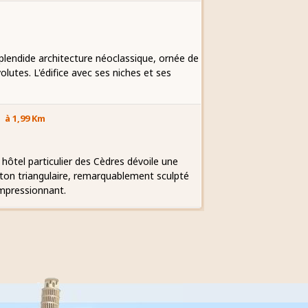
splendide architecture néoclassique, ornée de
utes. L'édifice avec ses niches et ses
à 1,99 Km
 hôtel particulier des Cèdres dévoile une
nton triangulaire, remarquablement sculpté
mpressionnant.