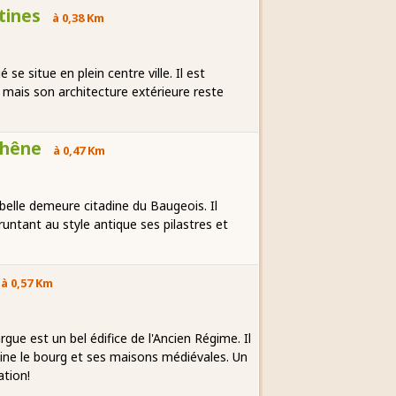
tines
à 0,38 Km
e situe en plein centre ville. Il est
 mais son architecture extérieure reste
chêne
à 0,47 Km
 belle demeure citadine du Baugeois. Il
untant au style antique ses pilastres et
à 0,57 Km
argue est un bel édifice de l'Ancien Régime. Il
ne le bourg et ses maisons médiévales. Un
tion!