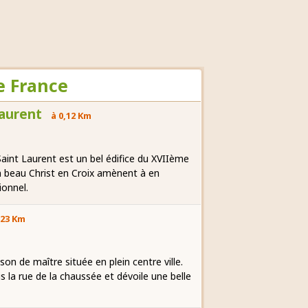
e France
Laurent
à 0,12 Km
 Saint Laurent est un bel édifice du XVIIème
n beau Christ en Croix amènent à en
ionnel.
,23 Km
ison de maître située en plein centre ville.
s la rue de la chaussée et dévoile une belle