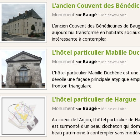
L'ancien Couvent des Bénédic
-
Monument
Baugé
sur
Maine-et-Loire
L'ancien Couvent des Bénédictines de Baugé s
aujourd'hui transformé en habitats sociaux
intéressante à contempler.
L'hôtel particulier Mabille Du
-
Monument
Baugé
sur
Maine-et-Loire
L'hôtel particulier Mabille Duchêne est une
dévoile une façade principale atypique empr
fronton triangulaire.
L'hôtel particulier de Hargue
-
Monument
Baugé
sur
Maine-et-Loire
Au coeur de l'Anjou, l'hôtel particulier de H
est surmonté d'un beau clocheton qui domi
beau patrimoine à contempler sans modéra