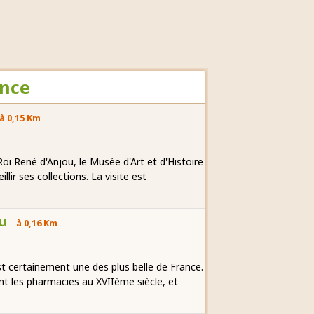
ance
à 0,15 Km
i René d'Anjou, le Musée d'Art et d'Histoire
lir ses collections. La visite est
eu
à 0,16 Km
st certainement une des plus belle de France.
nt les pharmacies au XVIIème siècle, et