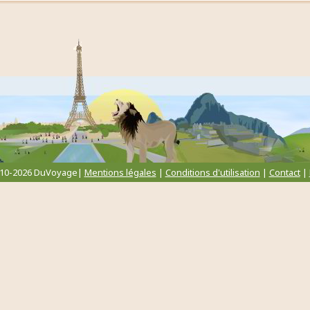
010-2026 DuVoyage|
Mentions légales
|
Conditions d'utilisation
|
Contact
|