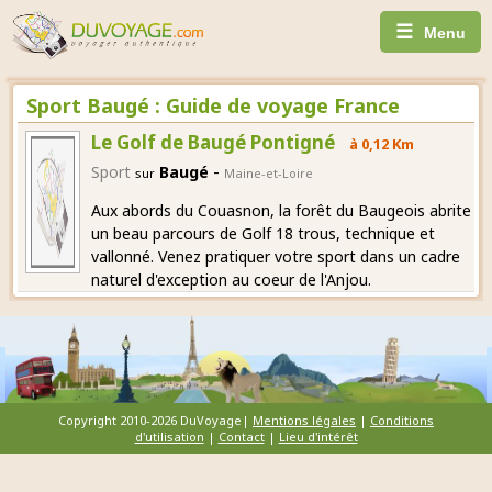
☰
Menu
Sport Baugé : Guide de voyage France
Le Golf de Baugé Pontigné
à 0,12 Km
-
Sport
Baugé
sur
Maine-et-Loire
Aux abords du Couasnon, la forêt du Baugeois abrite
un beau parcours de Golf 18 trous, technique et
vallonné. Venez pratiquer votre sport dans un cadre
naturel d'exception au coeur de l'Anjou.
Copyright 2010-2026 DuVoyage|
Mentions légales
|
Conditions
d'utilisation
|
Contact
|
Lieu d'intérêt