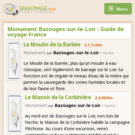
☰
Menu
Monument Bazouges-sur-le-Loir : Guide de
voyage France
Le Moulin de la Barbée
à 1,12 Km
-
Monument
Bazouges-sur-le-Loir
sur
Sarthe
Le Moulin de la Barrée, plus qu'un moulin à eau
classique, sert également de barrage sur le Loir. Sa
fonction est de réguler le niveau d'eau de la rivière qui
permet la sauvegarde des zones humides locales et
de leur faune et flore.
Le Manoir de la Corbinière
à 3,06 Km
-
Monument
Bazouges-sur-le-Loir
sur
Sarthe
Au nord-est de Bazouges sur le Loir, non loin de
l'Arche, le Manoir de la Corbinière habille la campagne
Fléchoise. Au cours d'une excursion, venez
contempler un beau patrimoine médiéval privé !