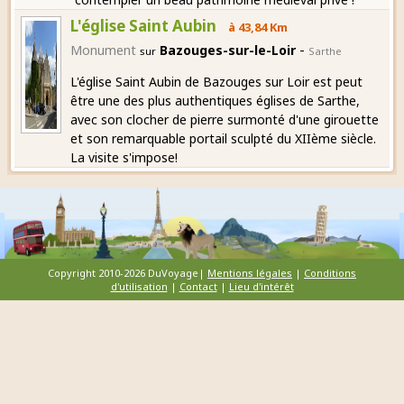
L'église Saint Aubin
à 43,84 Km
-
Monument
Bazouges-sur-le-Loir
sur
Sarthe
L'église Saint Aubin de Bazouges sur Loir est peut
être une des plus authentiques églises de Sarthe,
avec son clocher de pierre surmonté d'une girouette
et son remarquable portail sculpté du XIIème siècle.
La visite s'impose!
Copyright 2010-2026 DuVoyage|
Mentions légales
|
Conditions
d'utilisation
|
Contact
|
Lieu d'intérêt