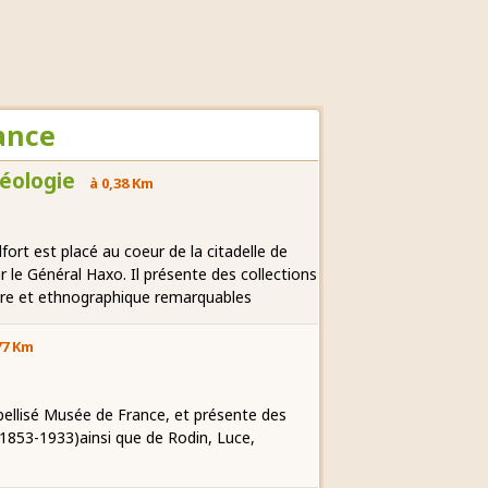
ance
héologie
à 0,38 Km
fort est placé au coeur de la citadelle de
r le Général Haxo. Il présente des collections
taire et ethnographique remarquables
77 Km
bellisé Musée de France, et présente des
(1853-1933)ainsi que de Rodin, Luce,