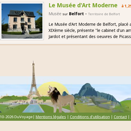
Le Musée d'Art Moderne
à 1,2
-
Musée
Belfort
sur
Territoire de Belfort
Le Musée d'Art Moderne de Belfort, placé 
XIXème siècle, présente "le cabinet d'un a
Jardot et présentant des oeuvres de Picass
010-2026 DuVoyage|
Mentions légales
|
Conditions d'utilisation
|
Contact
|