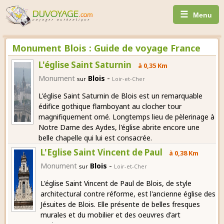
☰
Menu
Monument Blois : Guide de voyage France
L'église Saint Saturnin
à 0,35 Km
-
Monument
Blois
sur
Loir-et-Cher
L'église Saint Saturnin de Blois est un remarquable
édifice gothique flamboyant au clocher tour
magnifiquement orné. Longtemps lieu de pèlerinage à
Notre Dame des Aydes, l'église abrite encore une
belle chapelle qui lui est consacrée.
L'Eglise Saint Vincent de Paul
à 0,38 Km
-
Monument
Blois
sur
Loir-et-Cher
L'église Saint Vincent de Paul de Blois, de style
architectural contre réforme, est l'ancienne église des
Jésuites de Blois. Elle présente de belles fresques
murales et du mobilier et des oeuvres d'art