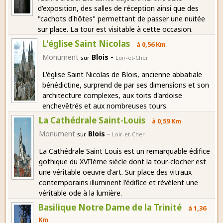
d'exposition, des salles de réception ainsi que des
"cachots d'hôtes" permettant de passer une nuitée
sur place. La tour est visitable à cette occasion.
L'église Saint Nicolas
à 0,56 Km
-
Monument
Blois
sur
Loir-et-Cher
L'église Saint Nicolas de Blois, ancienne abbatiale
bénédictine, surprend de par ses dimensions et son
architecture complexes, aux toits d'ardoise
enchevêtrés et aux nombreuses tours.
La Cathédrale Saint-Louis
à 0,59 Km
-
Monument
Blois
sur
Loir-et-Cher
La Cathédrale Saint Louis est un remarquable édifice
gothique du XVIIème siècle dont la tour-clocher est
une véritable oeuvre d'art. Sur place des vitraux
contemporains illuminent l'édifice et révèlent une
véritable ode à la lumière.
Basilique Notre Dame de la Trinité
à 1,36
Km