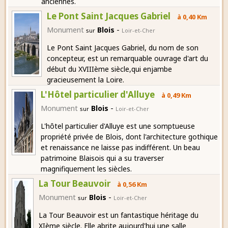
anciennes.
Le Pont Saint Jacques Gabriel
à 0,40 Km
-
Monument
Blois
sur
Loir-et-Cher
Le Pont Saint Jacques Gabriel, du nom de son
concepteur, est un remarquable ouvrage d'art du
début du XVIIIème siècle,qui enjambe
gracieusement la Loire.
L'Hôtel particulier d'Alluye
à 0,49 Km
-
Monument
Blois
sur
Loir-et-Cher
L'hôtel particulier d'Alluye est une somptueuse
propriété privée de Blois, dont l'architecture gothique
et renaissance ne laisse pas indifférent. Un beau
patrimoine Blaisois qui a su traverser
magnifiquement les siècles.
La Tour Beauvoir
à 0,56 Km
-
Monument
Blois
sur
Loir-et-Cher
La Tour Beauvoir est un fantastique héritage du
XIème siècle. Elle abrite aujourd'hui une salle