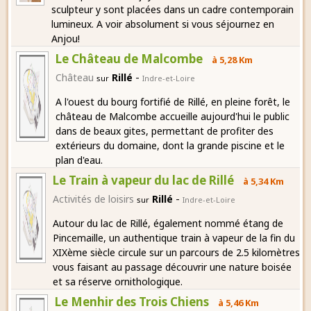
sculpteur y sont placées dans un cadre contemporain
lumineux. A voir absolument si vous séjournez en
Anjou!
Le Château de Malcombe
à 5,28 Km
-
Château
Rillé
sur
Indre-et-Loire
A l'ouest du bourg fortifié de Rillé, en pleine forêt, le
château de Malcombe accueille aujourd'hui le public
dans de beaux gites, permettant de profiter des
extérieurs du domaine, dont la grande piscine et le
plan d'eau.
Le Train à vapeur du lac de Rillé
à 5,34 Km
-
Activités de loisirs
Rillé
sur
Indre-et-Loire
Autour du lac de Rillé, également nommé étang de
Pincemaille, un authentique train à vapeur de la fin du
XIXème siècle circule sur un parcours de 2.5 kilomètres
vous faisant au passage découvrir une nature boisée
et sa réserve ornithologique.
Le Menhir des Trois Chiens
à 5,46 Km