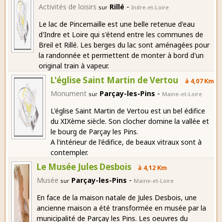
-
Activités de loisirs
Rillé
sur
Indre-et-Loire
Le lac de Pincemaille est une belle retenue d'eau
d'Indre et Loire qui s'étend entre les communes de
Breil et Rillé. Les berges du lac sont aménagées pour
la randonnée et permettent de monter à bord d'un
original train à vapeur.
L'église Saint Martin de Vertou
à 4,07 Km
-
Monument
Parçay-les-Pins
sur
Maine-et-Loire
L'église Saint Martin de Vertou est un bel édifice
du XIXème siècle. Son clocher domine la vallée et
le bourg de Parçay les Pins.
A l'intérieur de l'édifice, de beaux vitraux sont à
contempler.
Le Musée Jules Desbois
à 4,12 Km
-
Musée
Parçay-les-Pins
sur
Maine-et-Loire
En face de la maison natale de Jules Desbois, une
ancienne maison a été transformée en musée par la
municipalité de Parçay les Pins. Les oeuvres du