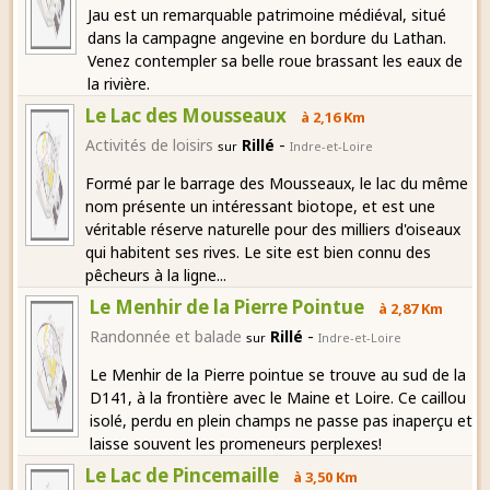
Jau est un remarquable patrimoine médiéval, situé
dans la campagne angevine en bordure du Lathan.
Venez contempler sa belle roue brassant les eaux de
la rivière.
Le Lac des Mousseaux
à 2,16 Km
-
Activités de loisirs
Rillé
sur
Indre-et-Loire
Formé par le barrage des Mousseaux, le lac du même
nom présente un intéressant biotope, et est une
véritable réserve naturelle pour des milliers d'oiseaux
qui habitent ses rives. Le site est bien connu des
pêcheurs à la ligne...
Le Menhir de la Pierre Pointue
à 2,87 Km
-
Randonnée et balade
Rillé
sur
Indre-et-Loire
Le Menhir de la Pierre pointue se trouve au sud de la
D141, à la frontière avec le Maine et Loire. Ce caillou
isolé, perdu en plein champs ne passe pas inaperçu et
laisse souvent les promeneurs perplexes!
Le Lac de Pincemaille
à 3,50 Km