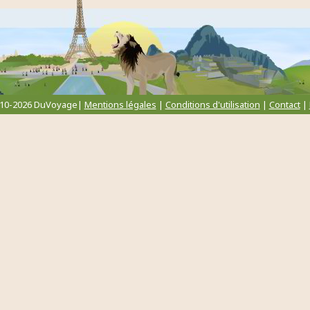
010-2026 DuVoyage|
Mentions légales
|
Conditions d'utilisation
|
Contact
|