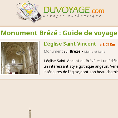
Monument Brézé : Guide de voyage
L'église Saint Vincent
à 1,09 Km
-
Monument
Brézé
sur
Maine-et-Loire
L'église Saint Vincent de Brézé est un édif
un intéressant style gothique angevin. Ven
intérieures de l'église,dont son beau chemin