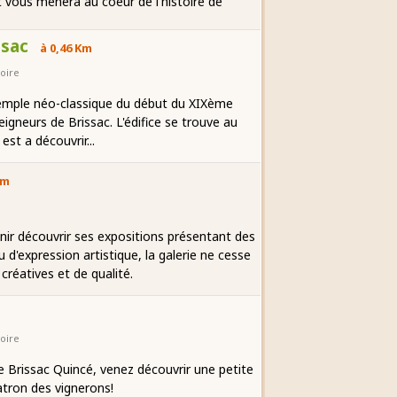
vous mènera au coeur de l'histoire de
ssac
à 0,46 Km
oire
emple néo-classique du début du XIXème
eigneurs de Brissac. L'édifice se trouve au
st a découvrir...
Km
nir découvrir ses expositions présentant des
 d'expression artistique, la galerie ne cesse
créatives et de qualité.
oire
de Brissac Quincé, venez découvrir une petite
patron des vignerons!