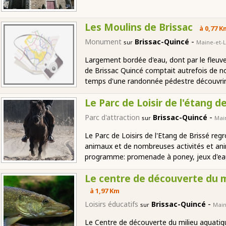
Les Moulins de Brissac
à 0,77 K
-
Monument
Brissac-Quincé
sur
Maine-et-L
Largement bordée d'eau, dont par le fleuve d
de Brissac Quincé comptait autrefois de n
temps d'une randonnée pédestre découvrir
Le Parc de Loisir de l'étang d
-
Parc d'attraction
Brissac-Quincé
sur
Mai
Le Parc de Loisirs de l'Etang de Brissé re
animaux et de nombreuses activités et ani
programme: promenade à poney, jeux d'eau e
Le centre de découverte du m
à 1,97 Km
-
Loisirs éducatifs
Brissac-Quincé
sur
Main
Le Centre de découverte du milieu aquatiq