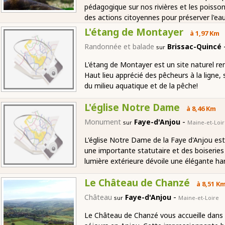
pédagogique sur nos rivières et les poisso
des actions citoyennes pour préserver l'eau 
L'étang de Montayer
à 1,97 Km
Randonnée et balade
Brissac-Quincé
sur
L'étang de Montayer est un site naturel re
Haut lieu apprécié des pêcheurs à la ligne,
du milieu aquatique et de la pêche!
L'église Notre Dame
à 8,46 Km
-
Monument
Faye-d'Anjou
sur
Maine-et-Loi
L'église Notre Dame de la Faye d'Anjou est
une importante statutaire et des boiseries 
lumière extérieure dévoile une élégante ha
Le Château de Chanzé
à 8,51 K
-
Château
Faye-d'Anjou
sur
Maine-et-Loire
Le Château de Chanzé vous accueille dans 