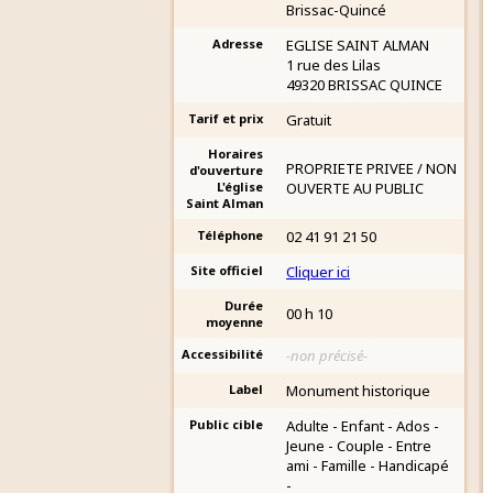
Brissac-Quincé
Adresse
EGLISE SAINT ALMAN
1 rue des Lilas
49320 BRISSAC QUINCE
Tarif et prix
Gratuit
Horaires
PROPRIETE PRIVEE / NON
d'ouverture
L'église
OUVERTE AU PUBLIC
Saint Alman
Téléphone
02 41 91 21 50
Site officiel
Cliquer ici
Durée
00 h 10
moyenne
Accessibilité
-non précisé-
Label
Monument historique
Public cible
Adulte - Enfant - Ados -
Jeune - Couple - Entre
ami - Famille - Handicapé
-