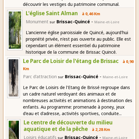
découvrir les vestiges du patrimoine communal.
L'église Saint Alman
à 0,46 Km
-
Monument
Brissac-Quincé
sur
Maine-et-Loire
L'ancienne église paroissiale de Quincé, aujourd'hui
propriété privée, n'est pas ouverte au public. Elle est
cependant un élément essentiel du patrimoine
historique de la commune de Brissac Quincé.
Le Parc de Loisir de l'étang de Brissac
à 0,90
Km
-
Parc d'attraction
Brissac-Quincé
sur
Maine-et-Loire
Le Parc de Loisirs de l'Etang de Brissé regroupe dans
un cadre naturel verdoyant des animaux et de
nombreuses activités et animations à destination des
enfants. Au programme: promenade à poney, jeux
d'eau et d'adresse, activités sportives, conduite...
Le centre de découverte du milieu
aquatique et de la pêche
à 2,28 Km
-
Loisirs éducatifs
Brissac-Quincé
sur
Maine-et-Loire