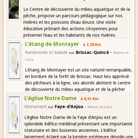
Le Centre de découverte du milieu aquatique et de la
pêche, propose un parcours pédagogique sur nos
rivières et les poissons d'eau douce. Une visite
éducative prônant des actions citoyennes pour
préserver l'eau et les habitants de nos rivières.
L'étang de Montayer
à 2,28 Km
-
Randonnée et balade
Brissac-Quincé
sur
Maine-et-
Loire
L'étang de Montayer est un site naturel remarquable,
en bordure de la forêt de Brissac. Haut lieu apprécié
des pêcheurs à la ligne, ses abords abritent le centre
de découverte du milieu aquatique et de la pêche!
L'église Notre Dame
à 8,51 Km
-
Monument
Faye-d'Anjou
sur
Maine-et-Loire
L'église Notre Dame de la Faye d'Anjou est un
splendide édifice médiéval présentant une importante
statutaire et des boiseries anciennes. L'édifice
largement éclairé par la lumière extérieure dévoile une