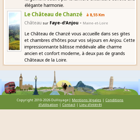
élégante harmonie.
Le Château de Chanzé
à 8,55 Km
-
Château
Faye-d'Anjou
sur
Maine-et-Loire
Le Château de Chanzé vous accueille dans ses gites
et chambres d'hôtes pour vos séjours en Anjou. Cette
impressionnante bâtisse médiévale allie charme
ancien et confort moderne, à deux pas de grands
Châteaux de la Loire.
Copyright 2010-2026 DuVoyage|
Mentions légales
|
Conditions
d'utilisation
|
Contact
|
Lieu d'intérêt