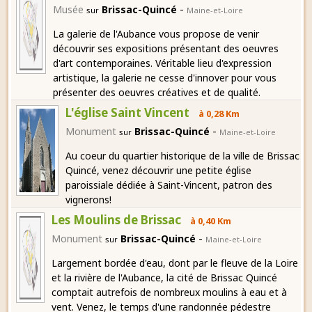
-
Musée
Brissac-Quincé
sur
Maine-et-Loire
La galerie de l'Aubance vous propose de venir
découvrir ses expositions présentant des oeuvres
d'art contemporaines. Véritable lieu d'expression
artistique, la galerie ne cesse d'innover pour vous
présenter des oeuvres créatives et de qualité.
L'église Saint Vincent
à 0,28 Km
-
Monument
Brissac-Quincé
sur
Maine-et-Loire
Au coeur du quartier historique de la ville de Brissac
Quincé, venez découvrir une petite église
paroissiale dédiée à Saint-Vincent, patron des
vignerons!
Les Moulins de Brissac
à 0,40 Km
-
Monument
Brissac-Quincé
sur
Maine-et-Loire
Largement bordée d'eau, dont par le fleuve de la Loire
et la rivière de l'Aubance, la cité de Brissac Quincé
comptait autrefois de nombreux moulins à eau et à
vent. Venez, le temps d'une randonnée pédestre