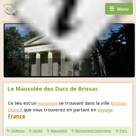
☰
Menu
Le Mausolée des Ducs de Brissac
Ce lieu est un
se trouvant dans la ville
Brissac-
monument
Quincé
que vous trouverez en partant en
voyage
France
Château
Jardin
Mausolée
Monument historique
Parc