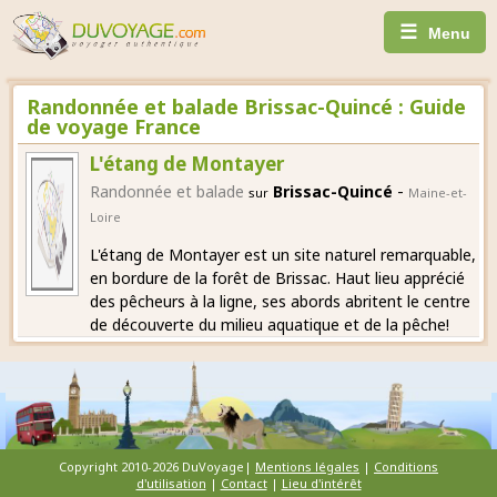
☰
Menu
Randonnée et balade Brissac-Quincé : Guide
de voyage France
L'étang de Montayer
-
Randonnée et balade
Brissac-Quincé
sur
Maine-et-
Loire
L'étang de Montayer est un site naturel remarquable,
en bordure de la forêt de Brissac. Haut lieu apprécié
des pêcheurs à la ligne, ses abords abritent le centre
de découverte du milieu aquatique et de la pêche!
Copyright 2010-2026 DuVoyage|
Mentions légales
|
Conditions
d'utilisation
|
Contact
|
Lieu d'intérêt