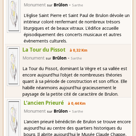
-
Monument
Brûlon
sur
Sarthe
L'église Saint Pierre et Saint Paul de Brulon dévoile un
intérieur coloré renfermant de nombreux trésors
liturgiques et de beaux vitraux. L'édifice accueille
épisodiquement des concerts musicaux et autres
évènements culturels.
La Tour du Pissot
à 0,32 Km
-
Monument
Brûlon
sur
Sarthe
La Tour du Pissot, dominant la Vègre et sa vallée est
encore aujourd'hui l'objet de nombreuses théories
quant à sa période de construction et son office. Elle
habille néanmoins aujourd'hui gracieusement le
paysage de la petite cité de caractère de Brulon.
L'ancien Prieuré
à 0,44 Km
-
Monument
Brûlon
sur
Sarthe
L'ancien prieuré bénédictin de Brulon se trouve encore
aujourd'hui au centre des quartiers historiques du
bourg. Il abrite aujourd'hui le Musée Claude Chappe,