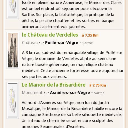
Isolé en pleine nature Asnièroise, le Manoir des Claies
est un bel endroit où séjourner pour découvrir la
Sarthe. Sur place, la bibliothèque, la pratique de la
pêche, la piscine chauffée et les sorties en barque
animeront aisément vos journées.
le Château de Verdelles
à 7,35 Km
-
Château
Poillé-sur-Vègre
sur
Sarthe
A 3 km au sud-est du remarquable village de Poillé sur
Vègre, le domaine de Verdelles abrite au sein d'une
nature boisée généreuse, un magnifique château
médiéval. Cette ancienne forteresse ouvre aujourd'hui
ses portes aux visiteurs.
Le Manoir de la Brisardière
à 7,75 Km
-
Monument
Asnières-sur-Vègre
sur
Sarthe
Au nord d'Asnières sur Vègre, non loin du Jardin
Mosaïque, le Manoir de la Brisardière habille encore la
campagne Sarthoise de sa belle silhouette médiévale.
Un linteau de cheminée serait encore sculpté des
armoiries Seigneuriales d'Asnières.