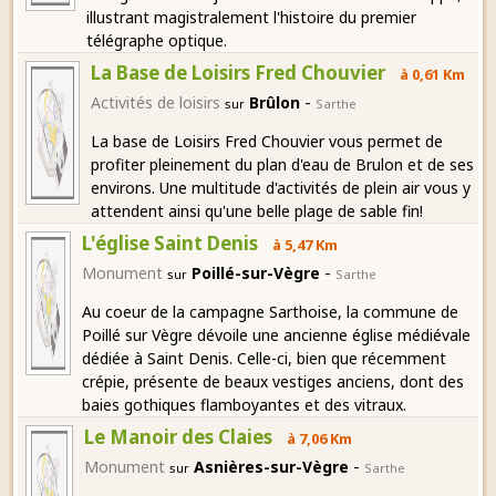
illustrant magistralement l'histoire du premier
télégraphe optique.
La Base de Loisirs Fred Chouvier
à 0,61 Km
-
Activités de loisirs
Brûlon
sur
Sarthe
La base de Loisirs Fred Chouvier vous permet de
profiter pleinement du plan d'eau de Brulon et de ses
environs. Une multitude d'activités de plein air vous y
attendent ainsi qu'une belle plage de sable fin!
L'église Saint Denis
à 5,47 Km
-
Monument
Poillé-sur-Vègre
sur
Sarthe
Au coeur de la campagne Sarthoise, la commune de
Poillé sur Vègre dévoile une ancienne église médiévale
dédiée à Saint Denis. Celle-ci, bien que récemment
crépie, présente de beaux vestiges anciens, dont des
baies gothiques flamboyantes et des vitraux.
Le Manoir des Claies
à 7,06 Km
-
Monument
Asnières-sur-Vègre
sur
Sarthe