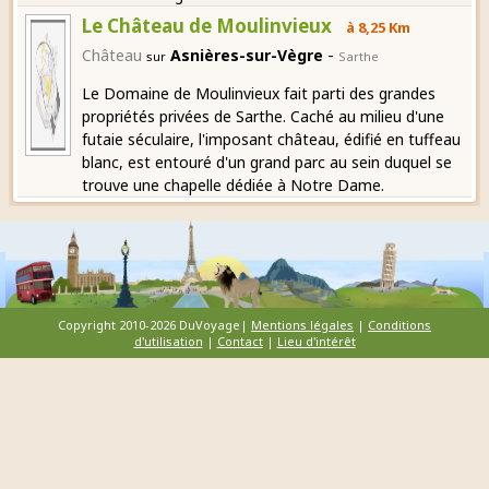
Le Château de Moulinvieux
à 8,25 Km
-
Château
Asnières-sur-Vègre
sur
Sarthe
Le Domaine de Moulinvieux fait parti des grandes
propriétés privées de Sarthe. Caché au milieu d'une
futaie séculaire, l'imposant château, édifié en tuffeau
blanc, est entouré d'un grand parc au sein duquel se
trouve une chapelle dédiée à Notre Dame.
Copyright 2010-2026 DuVoyage|
Mentions légales
|
Conditions
d'utilisation
|
Contact
|
Lieu d'intérêt