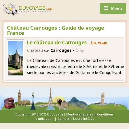
☰
Menu
Château Carrouges : Guide de voyage
France
Le château de Carrouges
à 0,79 Km
-
Château
Carrouges
sur
Orne
Le Château de Carrouges est une forteresse
médiévale construite entre le XIVème et le XVIIème
siècle par les ancêtres de Guillaume le Conquérant.
Copyright 2010-2026 DuVoyage|
Mentions légales
|
Conditions
d'utilisation
|
Contact
|
Lieu d'intérêt