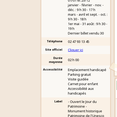
01/01 et 25/12
janvier - février - nov. -
déc. : 9 h 30 - 17 h
mars - avril et sept. - oct. :
9 h 30 - 18 h
1er mai - 31 août : 9 h 30 -
19 h
Dernier billet vendu 30
Téléphone
02 47 93 13 45
Site officiel
Cliquer ici
Durée
02 h 00
moyenne
Accessibilité
Emplacement handicapé
Parking gratuit
Visite guidée
Carnet pour enfant
Accessibilité aux
handicapés
Label
- Ouvert le Jour du
Patrimoine -
Monument historique
Patrimoine de l'Unesco