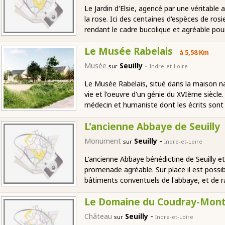
Le Jardin d'Elsie, agencé par une véritable 
la rose. Ici des centaines d'espèces de ros
rendant le cadre bucolique et agréable po
Le Musée Rabelais
à 5,58 Km
-
Musée
Seuilly
sur
Indre-et-Loire
Le Musée Rabelais, situé dans la maison nata
vie et l'oeuvre d'un génie du XVIème siècle
médecin et humaniste dont les écrits sont 
L'ancienne Abbaye de Seuilly
-
Monument
Seuilly
sur
Indre-et-Loire
L'ancienne Abbaye bénédictine de Seuilly e
promenade agréable. Sur place il est possib
bâtiments conventuels de l'abbaye, et de ra
Le Domaine du Coudray-Mont
-
Château
Seuilly
sur
Indre-et-Loire