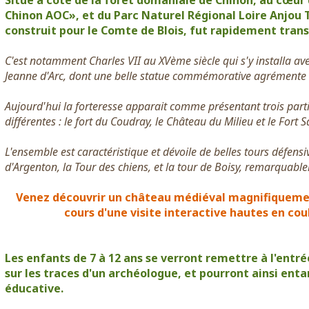
Situé à côté de la forêt domaniale de Chinon, au cœur 
Chinon AOC», et du Parc Naturel Régional Loire Anjou 
construit pour le Comte de Blois, fut rapidement tran
C'est notamment Charles VII au XVème siècle qui s'y installa ave
Jeanne d'Arc, dont une belle statue commémorative agrémente l
Aujourd'hui la forteresse apparait comme présentant trois partie
différentes : le fort du Coudray, le Château du Milieu et le Fort 
L'ensemble est caractéristique et dévoile de belles tours défens
d'Argenton, la Tour des chiens, et la tour de Boisy, remarquabl
Venez découvrir un château médiéval magnifiquemen
cours d'une visite interactive hautes en cou
Les enfants de 7 à 12 ans se verront remettre à l'entrée
sur les traces d'un archéologue, et pourront ainsi enta
éducative.