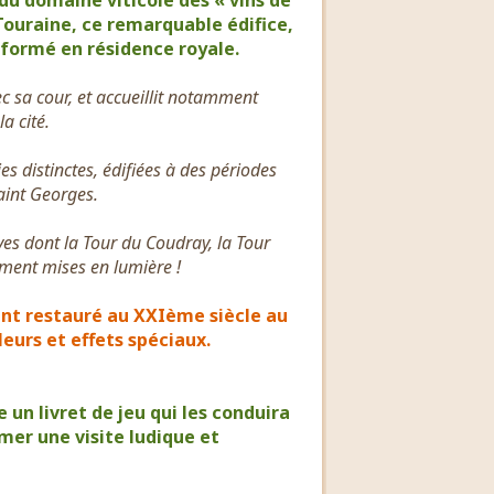
du domaine viticole des « vins de
Touraine, ce remarquable édifice,
sformé en résidence royale.
c sa cour, et accueillit notamment
a cité.
s distinctes, édifiées à des périodes
Saint Georges.
ives dont la Tour du Coudray, la Tour
ement mises en lumière !
t restauré au XXIème siècle au
leurs et effets spéciaux.
 un livret de jeu qui les conduira
mer une visite ludique et