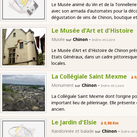
Le Musée animé du Vin et de la Tonnellerie
avec son armada d'automates pour la découv
dégustation de vins de Chinon, boutique et
Le Musée d'Art et d'Histoire
-
Musée
Chinon
sur
Indre-et-Loire
Le Musée d'Art et d'Histoire de Chinon pré
Etats Généraux, dans un cadre pittoresque,
locales.
La Collégiale Saint Mexme
à 0
-
Monument
Chinon
sur
Indre-et-Loire
La Collégiale Saint Mexme dont l'origine p
important lieu de pèlerinage. Elle présente 
ancien.
Le Jardin d'Elsie
à 0,88 Km
-
Randonnée et balade
Chinon
sur
Indre-et-