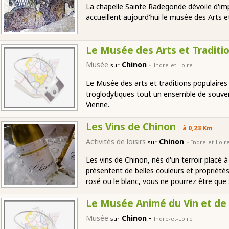
La chapelle Sainte Radegonde dévoile d'im
accueillent aujourd'hui le musée des Arts e
Le Musée des Arts et Traditi
-
Musée
Chinon
sur
Indre-et-Loire
Le Musée des arts et traditions populaires
troglodytiques tout un ensemble de souvenir
Vienne.
Les Vins de Chinon
à 0,23 Km
-
Activités de loisirs
Chinon
sur
Indre-et-Loir
Les vins de Chinon, nés d'un terroir placé à
présentent de belles couleurs et propriétés
rosé ou le blanc, vous ne pourrez être que 
Le Musée Animé du Vin et de 
-
Musée
Chinon
sur
Indre-et-Loire