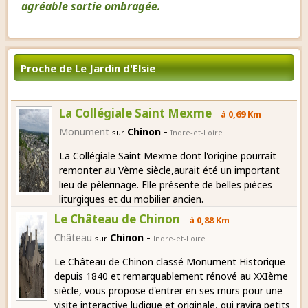
agréable sortie ombragée.
Proche de Le Jardin d'Elsie
La Collégiale Saint Mexme
à 0,69 Km
-
Monument
Chinon
sur
Indre-et-Loire
La Collégiale Saint Mexme dont l'origine pourrait
remonter au Vème siècle,aurait été un important
lieu de pèlerinage. Elle présente de belles pièces
liturgiques et du mobilier ancien.
Le Château de Chinon
à 0,88 Km
-
Château
Chinon
sur
Indre-et-Loire
Le Château de Chinon classé Monument Historique
depuis 1840 et remarquablement rénové au XXIème
siècle, vous propose d'entrer en ses murs pour une
visite interactive ludique et originale, qui ravira petits