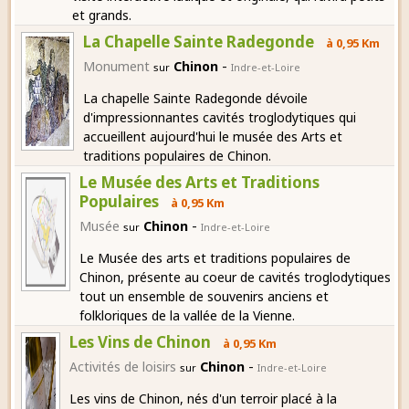
et grands.
La Chapelle Sainte Radegonde
à 0,95 Km
-
Monument
Chinon
sur
Indre-et-Loire
La chapelle Sainte Radegonde dévoile
d'impressionnantes cavités troglodytiques qui
accueillent aujourd'hui le musée des Arts et
traditions populaires de Chinon.
Le Musée des Arts et Traditions
Populaires
à 0,95 Km
-
Musée
Chinon
sur
Indre-et-Loire
Le Musée des arts et traditions populaires de
Chinon, présente au coeur de cavités troglodytiques
tout un ensemble de souvenirs anciens et
folkloriques de la vallée de la Vienne.
Les Vins de Chinon
à 0,95 Km
-
Activités de loisirs
Chinon
sur
Indre-et-Loire
Les vins de Chinon, nés d'un terroir placé à la