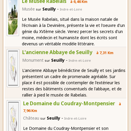
Le Musée Rabelais
à 6,46 Km
-
Musée
Seuilly
sur
Indre-et-Loire
Le Musée Rabelais, situé dans la maison natale de
l'écrivain à la Devinière, présente la vie et l'oeuvre d'un
génie du XVIème siècle. Venez percer les secrets d'un
moine, médecin et humaniste dont les écrits sont
devenus un véritable modèle littéraire.
L'ancienne Abbaye de Seuilly
à 7,31 Km
-
Monument
Seuilly
sur
Indre-et-Loire
L'ancienne Abbaye bénédictine de Seuilly et ses jardins
présentent un cadre de promenade agréable. Sur
place il est possible de contempler de l'extérieur les
restes des bâtiments conventuels de l'abbaye, et de
rallier à pied le musée de Rabelais.
Le Domaine du Coudray-Montpensier
à
7,96 Km
-
Château
Seuilly
sur
Indre-et-Loire
Le Domaine du Coudray-Montpensier et son