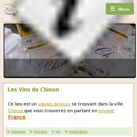
☰
Menu
Les Vins de Chinon
Ce lieu est un
se trouvant dans la ville
activités de loisirs
Chinon
que vous trouverez en partant en
voyage
France
Cépages
Terroirs
Vin
Vinification