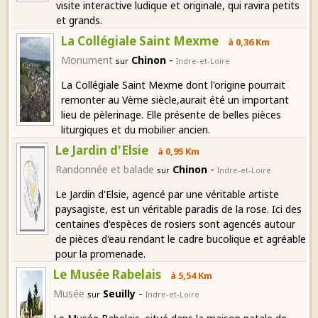
visite interactive ludique et originale, qui ravira petits
et grands.
La Collégiale Saint Mexme
à 0,36 Km
-
Monument
Chinon
sur
Indre-et-Loire
La Collégiale Saint Mexme dont l'origine pourrait
remonter au Vème siècle,aurait été un important
lieu de pèlerinage. Elle présente de belles pièces
liturgiques et du mobilier ancien.
Le Jardin d'Elsie
à 0,95 Km
-
Randonnée et balade
Chinon
sur
Indre-et-Loire
Le Jardin d'Elsie, agencé par une véritable artiste
paysagiste, est un véritable paradis de la rose. Ici des
centaines d'espèces de rosiers sont agencés autour
de pièces d'eau rendant le cadre bucolique et agréable
pour la promenade.
Le Musée Rabelais
à 5,54 Km
-
Musée
Seuilly
sur
Indre-et-Loire