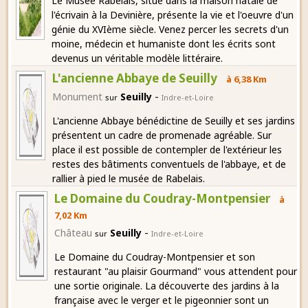
Le Musée Rabelais, situé dans la maison natale de
l'écrivain à la Devinière, présente la vie et l'oeuvre d'un
génie du XVIème siècle. Venez percer les secrets d'un
moine, médecin et humaniste dont les écrits sont
devenus un véritable modèle littéraire.
L'ancienne Abbaye de Seuilly
à 6,38 Km
-
Monument
Seuilly
sur
Indre-et-Loire
L'ancienne Abbaye bénédictine de Seuilly et ses jardins
présentent un cadre de promenade agréable. Sur
place il est possible de contempler de l'extérieur les
restes des bâtiments conventuels de l'abbaye, et de
rallier à pied le musée de Rabelais.
Le Domaine du Coudray-Montpensier
à
7,02 Km
-
Château
Seuilly
sur
Indre-et-Loire
Le Domaine du Coudray-Montpensier et son
restaurant "au plaisir Gourmand" vous attendent pour
une sortie originale. La découverte des jardins à la
française avec le verger et le pigeonnier sont un