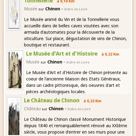
Tonnellerie
à 0,10 Km
-
Musée
Chinon
sur
Indre-et-Loire
Le Musée animé du Vin et de la Tonnellerie vous
accueille dans de belles caves voutées avec son
armada d'automates pour la découverte de la
viticulture. Sur place, dégustation de vins de Chinon,
boutique et restaurant.
Le Musée d'Art et d'Histoire
à 0,22 Km
-
Musée
Chinon
sur
Indre-et-Loire
Le Musée d'Art et d'Histoire de Chinon présente au
coeur de l'ancienne Maison des Etats Généraux,
dans un cadre pittoresque, des oeuvres d'art et
pièces archéologiques locales.
Le Château de Chinon
à 0,23 Km
-
Château
Chinon
sur
Indre-et-Loire
Le Château de Chinon classé Monument Historique
depuis 1840 et remarquablement rénové au XXIème
siècle, vous propose d'entrer en ses murs pour une