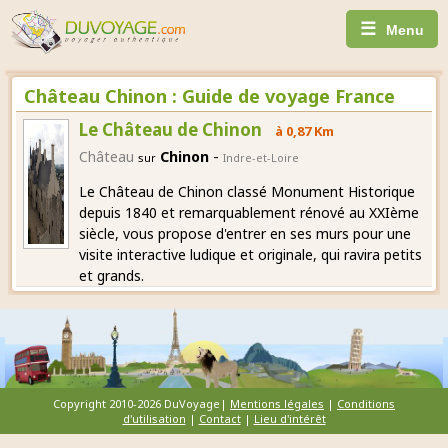
☰
Menu
Château Chinon : Guide de voyage France
Le Château de Chinon
à 0,87 Km
-
Château
Chinon
sur
Indre-et-Loire
Le Château de Chinon classé Monument Historique
depuis 1840 et remarquablement rénové au XXIème
siècle, vous propose d'entrer en ses murs pour une
visite interactive ludique et originale, qui ravira petits
et grands.
Copyright 2010-2026 DuVoyage|
Mentions légales
|
Conditions
d'utilisation
|
Contact
|
Lieu d'intérêt