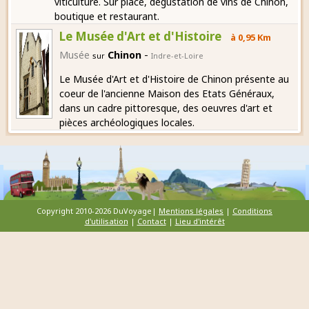
viticulture. Sur place, dégustation de vins de Chinon,
boutique et restaurant.
Le Musée d'Art et d'Histoire
à 0,95 Km
-
Musée
Chinon
sur
Indre-et-Loire
Le Musée d'Art et d'Histoire de Chinon présente au
coeur de l'ancienne Maison des Etats Généraux,
dans un cadre pittoresque, des oeuvres d'art et
pièces archéologiques locales.
Copyright 2010-2026 DuVoyage|
Mentions légales
|
Conditions
d'utilisation
|
Contact
|
Lieu d'intérêt