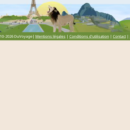
010-2026 DuVoyage|
Mentions légales
|
Conditions d'utilisation
|
Contact
|