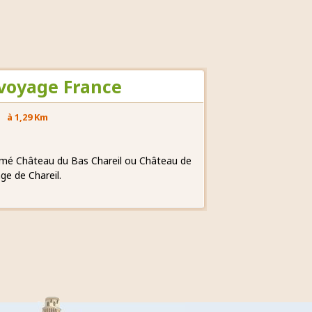
 voyage France
à 1,29 Km
mmé Château du Bas Chareil ou Château de
ge de Chareil.