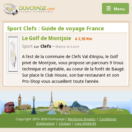
☰
Menu
Sport Clefs : Guide de voyage France
Le Golf de Montjoie
à 2,92 Km
-
Sport
Clefs
sur
Maine-et-Loire
A l'est de la commune de Clefs Val d'Anjou, le Golf
privé de Montjoie, vous propose un parcours 9 trous
technique et agréable, au coeur de la forêt de Baugé.
Sur place le Club House, son bar-restaurant et son
Pro-Shop vous accueillent toute l'année.
Copyright 2010-2026 DuVoyage|
Mentions légales
|
Conditions
d'utilisation
|
Contact
|
Lieu d'intérêt