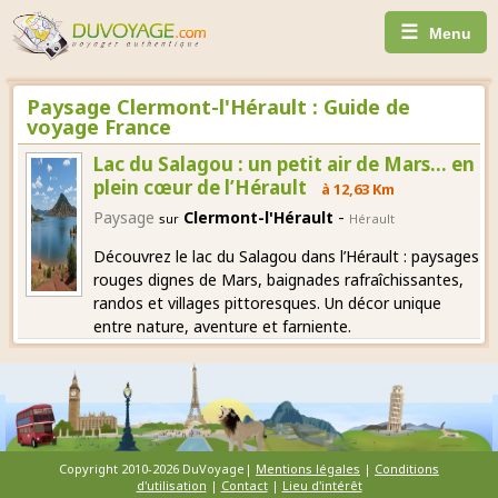
☰
Menu
Paysage Clermont-l'Hérault : Guide de
voyage France
Lac du Salagou : un petit air de Mars… en
plein cœur de l’Hérault
à 12,63 Km
-
Paysage
Clermont-l'Hérault
sur
Hérault
Découvrez le lac du Salagou dans l’Hérault : paysages
rouges dignes de Mars, baignades rafraîchissantes,
randos et villages pittoresques. Un décor unique
entre nature, aventure et farniente.
Copyright 2010-2026 DuVoyage|
Mentions légales
|
Conditions
d'utilisation
|
Contact
|
Lieu d'intérêt