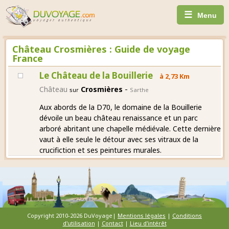
☰
Menu
Château Crosmières : Guide de voyage
France
Le Château de la Bouillerie
à 2,73 Km
-
Château
Crosmières
sur
Sarthe
Aux abords de la D70, le domaine de la Bouillerie
dévoile un beau château renaissance et un parc
arboré abritant une chapelle médiévale. Cette dernière
vaut à elle seule le détour avec ses vitraux de la
crucifiction et ses peintures murales.
Copyright 2010-2026 DuVoyage|
Mentions légales
|
Conditions
d'utilisation
|
Contact
|
Lieu d'intérêt