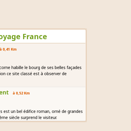
oyage France
à 0,41 Km
corne habille le bourg de ses belles façades
on ce site classé est à observer de
rent
à 0,52 Km
es est un bel édifice roman, orné de grandes
me siècle surprend le visiteur.