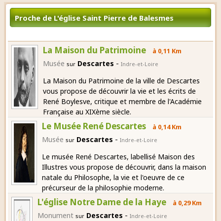
Proche de L'église Saint Pierre de Balesmes
La Maison du Patrimoine
à 0,11 Km
-
Musée
Descartes
sur
Indre-et-Loire
La Maison du Patrimoine de la ville de Descartes
vous propose de découvrir la vie et les écrits de
René Boylesve, critique et membre de l'Académie
Française au XIXème siècle.
Le Musée René Descartes
à 0,14 Km
-
Musée
Descartes
sur
Indre-et-Loire
Le musée René Descartes, labellisé Maison des
Illustres vous propose de découvrir, dans la maison
natale du Philosophe, la vie et l'oeuvre de ce
précurseur de la philosophie moderne.
L'église Notre Dame de la Haye
à 0,29 Km
-
Monument
Descartes
sur
Indre-et-Loire