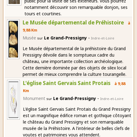
public pour la visite de ses extérieurs. Vous pourrez
notamment découvrir son remarquable donjon, ses
tours et courtines.
Le Musée départemental de Préhistoire
à
9,88 Km
-
Musée
Le Grand-Pressigny
sur
Indre-et-Loire
Le Musée départemental de la préhistoire du Grand
Pressigny dévoile dans le somptueux cadre du
château, une importante collection archéologique.
Cette dernière dominée par des objets de silex local
permet de mieux comprendre la culture tourangelle.
L'église Saint Gervais Saint Protais
à 9,88
Km
-
Monument
Le Grand-Pressigny
sur
Indre-et-Loire
L'église Saint Gervais Saint Protais du Grand Pressigny
est un magnifique édifice roman et gothique côtoyant
le château du Grand Pressigny et son remarquable
musée de la Préhistoire. A l'intérieur de belles clefs de
voutes et patrimoines vous attendent.