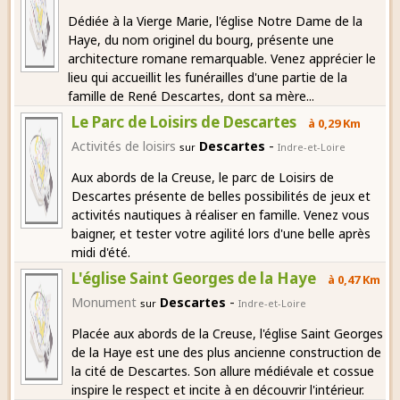
Dédiée à la Vierge Marie, l'église Notre Dame de la
Haye, du nom originel du bourg, présente une
architecture romane remarquable. Venez apprécier le
lieu qui accueillit les funérailles d'une partie de la
famille de René Descartes, dont sa mère...
Le Parc de Loisirs de Descartes
à 0,29 Km
-
Activités de loisirs
Descartes
sur
Indre-et-Loire
Aux abords de la Creuse, le parc de Loisirs de
Descartes présente de belles possibilités de jeux et
activités nautiques à réaliser en famille. Venez vous
baigner, et tester votre agilité lors d'une belle après
midi d'été.
L'église Saint Georges de la Haye
à 0,47 Km
-
Monument
Descartes
sur
Indre-et-Loire
Placée aux abords de la Creuse, l'église Saint Georges
de la Haye est une des plus ancienne construction de
la cité de Descartes. Son allure médiévale et cossue
inspire le respect et incite à en découvrir l'intérieur.