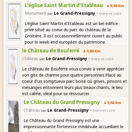
L'église Saint Martin d'Etableau
à 9,88 Km
-
Monument
Le Grand-Pressigny
sur
Indre-et-Loire
L'église Saint Martin d'Etableau est un bel édifice
privé situé au coeur du parc du château de la
Groitière. Il est occasionnellement ouvert au public
pour le week-end européen du patrimoine.
le Château de Bouferré
à 9,88 Km
-
Château
Le Grand-Pressigny
sur
Indre-et-Loire
Le château de Bouferré vous convie à venir apprécier
son gite de charme pour quatre personnes.Placé au
coeur d'un somptueux parc boisé où grives, pinsons et
mésanges entonnent leurs plus beaux chants, le lieu
est calme, idéal pour se ressourcer.
Le Château du Grand Pressigny
à 9,88 Km
-
Château
Le Grand-Pressigny
sur
Indre-et-Loire
Le Château du Grand Pressigny est une
impressionnante forteresse médiévale accueillant le