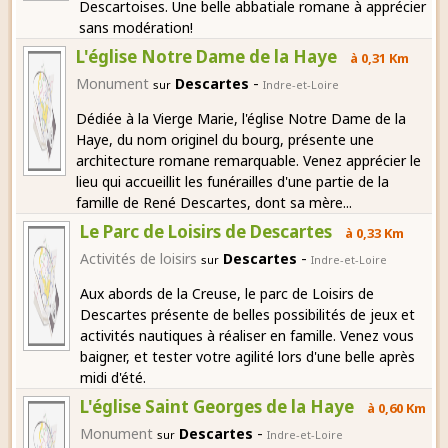
Descartoises. Une belle abbatiale romane à apprécier
sans modération!
L'église Notre Dame de la Haye
à 0,31 Km
-
Monument
Descartes
sur
Indre-et-Loire
Dédiée à la Vierge Marie, l'église Notre Dame de la
Haye, du nom originel du bourg, présente une
architecture romane remarquable. Venez apprécier le
lieu qui accueillit les funérailles d'une partie de la
famille de René Descartes, dont sa mère...
Le Parc de Loisirs de Descartes
à 0,33 Km
-
Activités de loisirs
Descartes
sur
Indre-et-Loire
Aux abords de la Creuse, le parc de Loisirs de
Descartes présente de belles possibilités de jeux et
activités nautiques à réaliser en famille. Venez vous
baigner, et tester votre agilité lors d'une belle après
midi d'été.
L'église Saint Georges de la Haye
à 0,60 Km
-
Monument
Descartes
sur
Indre-et-Loire