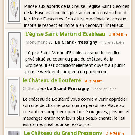
Placée aux abords de la Creuse, l'église Saint Georges
de la Haye est une des plus ancienne construction de
la cité de Descartes. Son allure médiévale et cossue
inspire le respect et incite à en découvrir l'intérieur.
L'église Saint Martin d'Etableau
à 9,74 Km
-
Monument
Le Grand-Pressigny
sur
Indre-et-Loire
L'église Saint Martin d'Etableau est un bel édifice
privé situé au coeur du parc du château de la
Groitière. Il est occasionnellement ouvert au public
pour le week-end européen du patrimoine.
le Château de Bouferré
à 9,74 Km
-
Château
Le Grand-Pressigny
sur
Indre-et-Loire
Le château de Bouferré vous convie à venir apprécier
son gite de charme pour quatre personnes.Placé au
coeur d'un somptueux parc boisé où grives, pinsons et
mésanges entonnent leurs plus beaux chants, le lieu
est calme, idéal pour se ressourcer.
Le Château du Grand Pressigny
à 9,74 Km