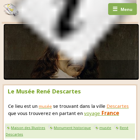
☰
Menu
Le Musée René Descartes
Ce lieu est un
se trouvant dans la ville
Descartes
musée
France
que vous trouverez en partant en
voyage
Maison des Illustres
Monument historique
musée
René
Descartes