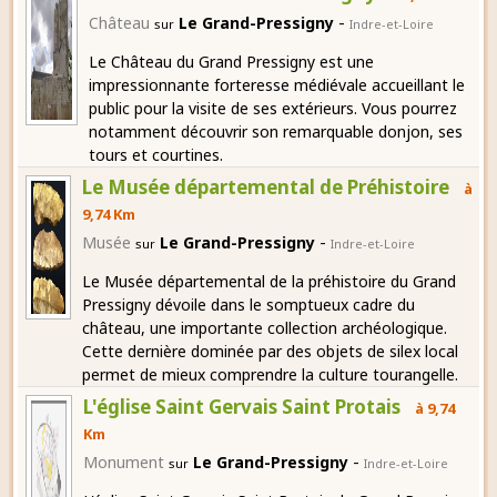
-
Château
Le Grand-Pressigny
sur
Indre-et-Loire
Le Château du Grand Pressigny est une
impressionnante forteresse médiévale accueillant le
public pour la visite de ses extérieurs. Vous pourrez
notamment découvrir son remarquable donjon, ses
tours et courtines.
Le Musée départemental de Préhistoire
à
9,74 Km
-
Musée
Le Grand-Pressigny
sur
Indre-et-Loire
Le Musée départemental de la préhistoire du Grand
Pressigny dévoile dans le somptueux cadre du
château, une importante collection archéologique.
Cette dernière dominée par des objets de silex local
permet de mieux comprendre la culture tourangelle.
L'église Saint Gervais Saint Protais
à 9,74
Km
-
Monument
Le Grand-Pressigny
sur
Indre-et-Loire