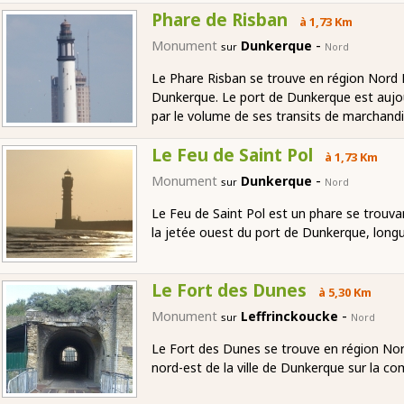
Phare de Risban
à 1,73 Km
-
Monument
Dunkerque
sur
Nord
Le Phare Risban se trouve en région Nord P
Dunkerque. Le port de Dunkerque est aujo
par le volume de ses transits de marchandi
Le Feu de Saint Pol
à 1,73 Km
-
Monument
Dunkerque
sur
Nord
Le Feu de Saint Pol est un phare se trouva
la jetée ouest du port de Dunkerque, long
Le Fort des Dunes
à 5,30 Km
-
Monument
Leffrinckoucke
sur
Nord
Le Fort des Dunes se trouve en région Nor
nord-est de la ville de Dunkerque sur la c