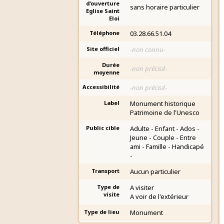
d'ouverture
sans horaire particulier
Eglise Saint
Eloi
Téléphone
03.28.66.51.04
Site officiel
-non connu-
Durée
-non précisé-
moyenne
Accessibilité
-non précisé-
Label
Monument historique
Patrimoine de l'Unesco
Public cible
Adulte - Enfant - Ados -
Jeune - Couple - Entre
ami - Famille - Handicapé
-
Transport
Aucun particulier
Type de
A visiter
visite
A voir de l'extérieur
Type de lieu
Monument