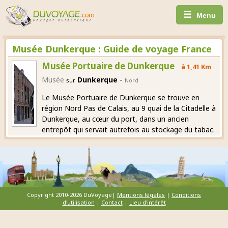
☰
Menu
Musée Dunkerque : Guide de voyage France
Musée Portuaire de Dunkerque
à 1,41 Km
-
Musée
Dunkerque
sur
Nord
Le Musée Portuaire de Dunkerque se trouve en
région Nord Pas de Calais, au 9 quai de la Citadelle à
Dunkerque, au cœur du port, dans un ancien
entrepôt qui servait autrefois au stockage du tabac.
Copyright 2010-2026 DuVoyage|
Mentions légales
|
Conditions
d'utilisation
|
Contact
|
Lieu d'intérêt