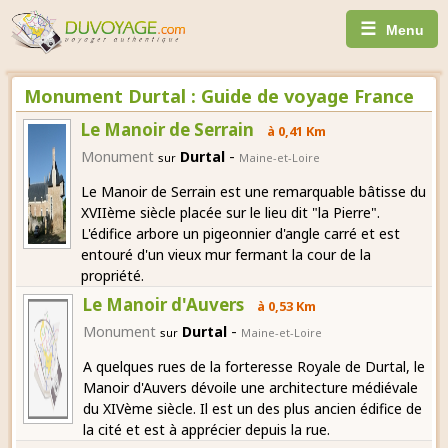
☰
Menu
Monument Durtal : Guide de voyage France
Le Manoir de Serrain
à 0,41 Km
-
Monument
Durtal
sur
Maine-et-Loire
Le Manoir de Serrain est une remarquable bâtisse du
XVIIème siècle placée sur le lieu dit "la Pierre".
L'édifice arbore un pigeonnier d'angle carré et est
entouré d'un vieux mur fermant la cour de la
propriété.
Le Manoir d'Auvers
à 0,53 Km
-
Monument
Durtal
sur
Maine-et-Loire
A quelques rues de la forteresse Royale de Durtal, le
Manoir d'Auvers dévoile une architecture médiévale
du XIVème siècle. Il est un des plus ancien édifice de
la cité et est à apprécier depuis la rue.