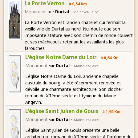
La Porte Verron
à 0,54 Km
-
Monument
Durtal
sur
Maine-et-Loire
La Porte Verron est l'ancien châtelet qui fermait la
vieille ville de Durtal au nord. Nul doute que son
imposante stature avec son chemin de ronde couvert
et ses mâchicoulis retenait les assaillants les plus
farouches.
L'église Notre Dame du Loir
à 0,64 Km
-
Monument
Durtal
sur
Maine-et-Loire
L'église Notre Dame du Loir, ancienne chapelle
castrale du bourg, a été récemment rénovée et
dévoile une charmante architecture. Son clocher
roman du XIIème siècle est typique du Maine
Angevin.
L'église Saint Julien de Gouis
à 1,92 Km
-
Monument
Durtal
sur
Maine-et-Loire
L'église Saint Julien de Gouis présente une belle
architecture romane du XIIème siècle. A l'intérieur de