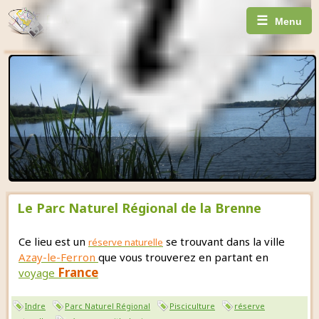
☰
Menu
Le Parc Naturel Régional de la Brenne
Ce lieu est un
se trouvant dans la ville
réserve naturelle
Azay-le-Ferron
que vous trouverez en partant en
France
voyage
Indre
Parc Naturel Régional
Pisciculture
réserve