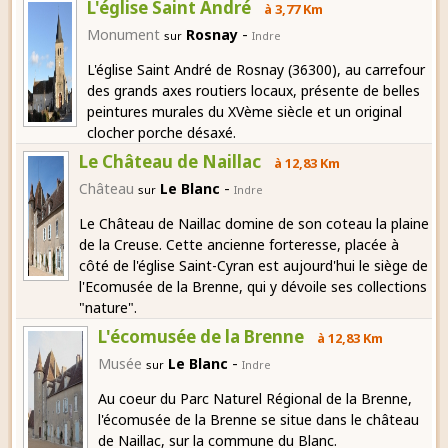
L'église Saint André
à 3,77 Km
-
Monument
Rosnay
sur
Indre
L'église Saint André de Rosnay (36300), au carrefour
des grands axes routiers locaux, présente de belles
peintures murales du XVème siècle et un original
clocher porche désaxé.
Le Château de Naillac
à 12,83 Km
-
Château
Le Blanc
sur
Indre
Le Château de Naillac domine de son coteau la plaine
de la Creuse. Cette ancienne forteresse, placée à
côté de l'église Saint-Cyran est aujourd'hui le siège de
l'Ecomusée de la Brenne, qui y dévoile ses collections
"nature".
L'écomusée de la Brenne
à 12,83 Km
-
Musée
Le Blanc
sur
Indre
Au coeur du Parc Naturel Régional de la Brenne,
l'écomusée de la Brenne se situe dans le château
de Naillac, sur la commune du Blanc.