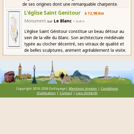
de ses origines dont une remarquable charpente.
L'église Saint Genitour
à 12,98 Km
-
Monument
Le Blanc
sur
Indre
L'église Saint Génitour constitue un beau détour au
sein de la ville du Blanc. Son architecture médiévale
typée au clocher décentré, ses vitraux de qualité et
de belles sculptures, animent agréablement la visite.
Copyright 2010-2026 DuVoyage|
Mentions légales
|
Conditions
d'utilisation
|
Contact
|
Lieu d'intérêt