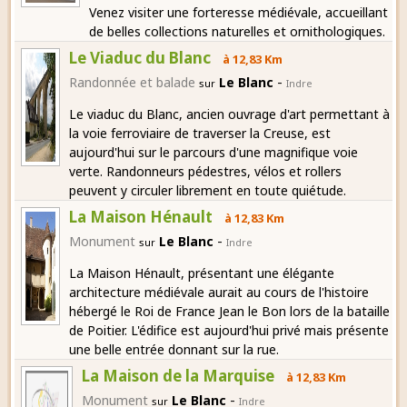
Venez visiter une forteresse médiévale, accueillant
de belles collections naturelles et ornithologiques.
Le Viaduc du Blanc
à 12,83 Km
-
Randonnée et balade
Le Blanc
sur
Indre
Le viaduc du Blanc, ancien ouvrage d'art permettant à
la voie ferroviaire de traverser la Creuse, est
aujourd'hui sur le parcours d'une magnifique voie
verte. Randonneurs pédestres, vélos et rollers
peuvent y circuler librement en toute quiétude.
La Maison Hénault
à 12,83 Km
-
Monument
Le Blanc
sur
Indre
La Maison Hénault, présentant une élégante
architecture médiévale aurait au cours de l'histoire
hébergé le Roi de France Jean le Bon lors de la bataille
de Poitier. L'édifice est aujourd'hui privé mais présente
une belle entrée donnant sur la rue.
La Maison de la Marquise
à 12,83 Km
-
Monument
Le Blanc
sur
Indre