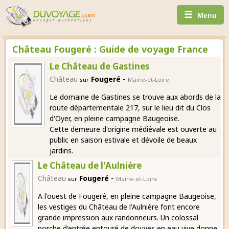
☰
Menu
Château Fougeré : Guide de voyage France
Le Château de Gastines
-
Château
Fougeré
sur
Maine-et-Loire
Le domaine de Gastines se trouve aux abords de la
route départementale 217, sur le lieu dit du Clos
d'Oyer, en pleine campagne Baugeoise.
Cette demeure d'origine médiévale est ouverte au
public en saison estivale et dévoile de beaux
jardins.
Le Château de l'Aulnière
-
Château
Fougeré
sur
Maine-et-Loire
A l'ouest de Fougeré, en pleine campagne Baugeoise,
les vestiges du Château de l'Aulnière font encore
grande impression aux randonneurs. Un colossal
porche d'entrée entouré de douves en eau vive donne