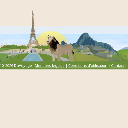
010-2026 DuVoyage|
Mentions légales
|
Conditions d'utilisation
|
Contact
|