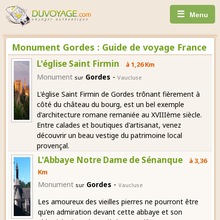
☰
Menu
Monument Gordes : Guide de voyage France
L'église Saint Firmin
à 1,26 Km
-
Monument
Gordes
sur
Vaucluse
L'église Saint Firmin de Gordes trônant fièrement à
côté du château du bourg, est un bel exemple
d'architecture romane remaniée au XVIIIème siècle.
Entre calades et boutiques d'artisanat, venez
découvrir un beau vestige du patrimoine local
provençal.
L'Abbaye Notre Dame de Sénanque
à 3,36
Km
-
Monument
Gordes
sur
Vaucluse
Les amoureux des vieilles pierres ne pourront être
qu'en admiration devant cette abbaye et son