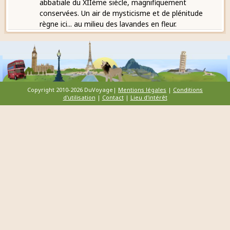
abbatiale du XIIème siècle, magnifiquement
conservées. Un air de mysticisme et de plénitude
règne ici... au milieu des lavandes en fleur.
Copyright 2010-2026 DuVoyage|
Mentions légales
|
Conditions
d'utilisation
|
Contact
|
Lieu d'intérêt