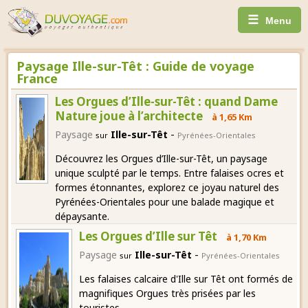
☰
Menu
Paysage Ille-sur-Têt : Guide de voyage
France
Les Orgues d’Ille-sur-Têt : quand Dame
Nature joue à l’architecte
à 1,65 Km
-
Paysage
Ille-sur-Têt
sur
Pyrénées-Orientales
Découvrez les Orgues d’Ille-sur-Têt, un paysage
unique sculpté par le temps. Entre falaises ocres et
formes étonnantes, explorez ce joyau naturel des
Pyrénées-Orientales pour une balade magique et
dépaysante.
Les Orgues d’Ille sur Têt
à 1,70 Km
-
Paysage
Ille-sur-Têt
sur
Pyrénées-Orientales
Les falaises calcaire d'Ille sur Têt ont formés de
magnifiques Orgues très prisées par les
touristes.