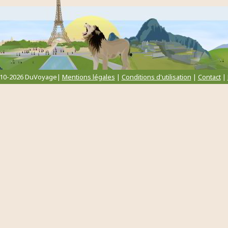
010-2026 DuVoyage|
Mentions légales
|
Conditions d'utilisation
|
Contact
|