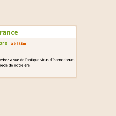
France
ore
à 0,58 Km
vrirez a vue de l'antique vicus d'Isarnodorum
iècle de notre ère.