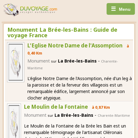
☰
Menu
Monument La Brée-les-Bains : Guide de
voyage France
L'Eglise Notre Dame de l'Assomption
à
0,40 Km
-
Monument
La Brée-les-Bains
sur
Charente-
Maritime
L'église Notre Dame de l'Assomption, née d'un leg à
la paroisse et de la ferveur des villageois est un
remarquable édifice, largement annoncé par son
clocher atypique.
Le Moulin de la Fontaine
à 0,87 Km
-
Monument
La Brée-les-Bains
sur
Charente-Maritime
Le Moulin de la Fontaine de la Brée les Bain est un
remarquable témoignage de l'artisanat Oléronais